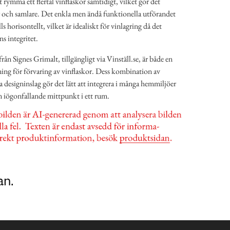
 rymma ett flertal vinflaskor samtidigt, vilket gör det
er och samlare. Det enkla men ändå funktionella utförandet
lls horisontellt, vilket är idealiskt för vinlagring då det
ns integritet.
ån Signes Grimalt, tillgängligt via Vinställ.se, är både en
ning för förvaring av vinflaskor. Dess kombination av
designinslag gör det lätt att integrera i många hemmiljöer
n iögonfallande mittpunkt i ett rum.
an.