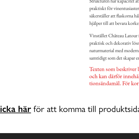
Strukturen har kapacitet att
praktiskt för vinentusiast
säkerställer att flaskorna hå
hjälper till att bevara korke
Vinstället Château Latour fr
praktisk och dekorativ lös
naturmaterial med moderna 
samtidigt som det skapar e
icka här
för att komma till produktsid