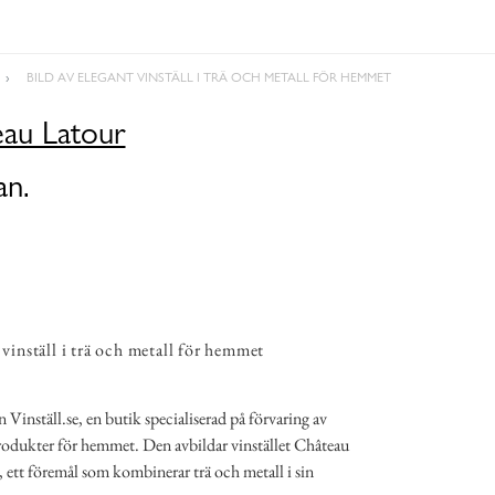
BILD AV ELEGANT VINSTÄLL I TRÄ OCH METALL FÖR HEMMET
eau Latour
an.
 vinställ i trä och metall för hemmet
 Vinställ.se, en butik specialiserad på förvaring av
produkter för hemmet. Den avbildar vinstället Château
 ett föremål som kombinerar trä och metall i sin