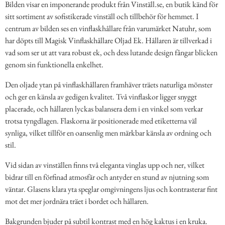
Bilden visar en imponerande produkt från Vinställ.se, en butik känd för
sitt sortiment av sofistikerade vinställ och tillbehör för hemmet. I
centrum av bilden ses en vinflaskhållare från varumärket Natuhr, som
har döpts till Magisk Vinflaskhållare Oljad Ek. Hållaren är tillverkad i
vad som ser ut att vara robust ek, och dess lutande design fångar blicken
genom sin funktionella enkelhet.
Den oljade ytan på vinflaskhållaren framhäver träets naturliga mönster
och ger en känsla av gedigen kvalitet. Två vinflaskor ligger snyggt
placerade, och hållaren lyckas balansera dem i en vinkel som verkar
trotsa tyngdlagen. Flaskorna är positionerade med etiketterna väl
synliga, vilket tillför en oansenlig men märkbar känsla av ordning och
stil.
Vid sidan av vinställen finns två eleganta vinglas upp och ner, vilket
bidrar till en förfinad atmosfär och antyder en stund av njutning som
väntar. Glasens klara yta speglar omgivningens ljus och kontrasterar fint
mot det mer jordnära träet i bordet och hållaren.
Bakgrunden bjuder på subtil kontrast med en hög kaktus i en kruka.