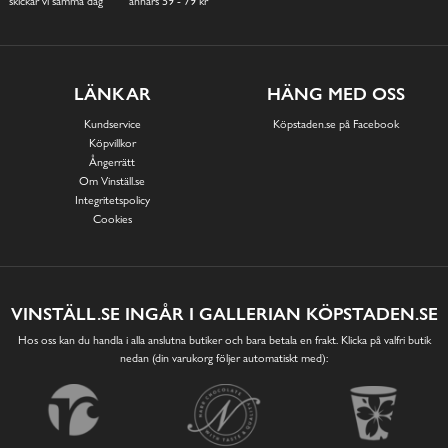
skickar vi samma dag
annars 59 - 79 kr
LÄNKAR
HÄNG MED OSS
Kundservice
Köpstaden.se på Facebook
Köpvillkor
Ångerrätt
Om Vinställ.se
Integritetspolicy
Cookies
VINSTÄLL.SE INGÅR I GALLERIAN KÖPSTADEN.SE
Hos oss kan du handla i alla anslutna butiker och bara betala en frakt. Klicka på valfri butik
nedan (din varukorg följer automatiskt med):