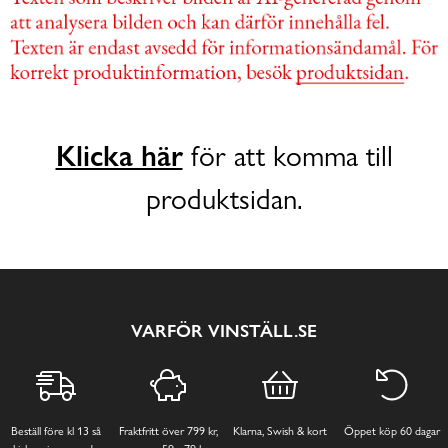
Klicka här
för att komma till
produktsidan.
VARFÖR VINSTÄLL.SE
Beställ före kl 13 så
Fraktfritt över 799 kr,
Klarna, Swish & kort
Öppet köp 60 dagar