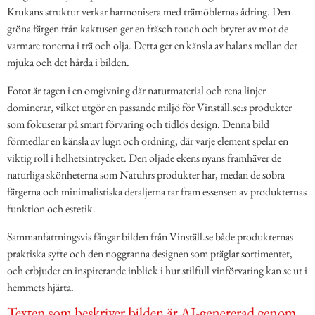
Krukans struktur verkar harmonisera med trämöblernas ådring. Den
gröna färgen från kaktusen ger en fräsch touch och bryter av mot de
varmare tonerna i trä och olja. Detta ger en känsla av balans mellan det
mjuka och det hårda i bilden.
Fotot är tagen i en omgivning där naturmaterial och rena linjer
dominerar, vilket utgör en passande miljö för Vinställ.se:s produkter
som fokuserar på smart förvaring och tidlös design. Denna bild
förmedlar en känsla av lugn och ordning, där varje element spelar en
viktig roll i helhetsintrycket. Den oljade ekens nyans framhäver de
naturliga skönheterna som Natuhrs produkter har, medan de sobra
färgerna och minimalistiska detaljerna tar fram essensen av produkternas
funktion och estetik.
Sammanfattningsvis fångar bilden från Vinställ.se både produkternas
praktiska syfte och den noggranna designen som präglar sortimentet,
och erbjuder en inspirerande inblick i hur stilfull vinförvaring kan se ut i
hemmets hjärta.