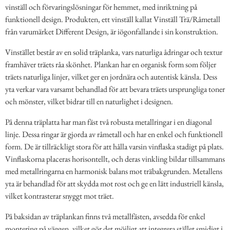
vinställ och förvaringslösningar för hemmet, med inriktning på
funktionell design. Produkten, ett vinställ kallat Vinställ Trä/Råmetall
från varumärket Different Design, är iögonfallande i sin konstruktion.
Vinstället består av en solid träplanka, vars naturliga ådringar och textur
framhäver träets råa skönhet. Plankan har en organisk form som följer
träets naturliga linjer, vilket ger en jordnära och autentisk känsla. Dess
yta verkar vara varsamt behandlad för att bevara träets ursprungliga toner
och mönster, vilket bidrar till en naturlighet i designen.
På denna träplatta har man fäst två robusta metallringar i en diagonal
linje. Dessa ringar är gjorda av råmetall och har en enkel och funktionell
form. De är tillräckligt stora för att hålla varsin vinflaska stadigt på plats.
Vinflaskorna placeras horisontellt, och deras vinkling bildar tillsammans
med metallringarna en harmonisk balans mot träbakgrunden. Metallens
yta är behandlad för att skydda mot rost och ge en lätt industriell känsla,
vilket kontrasterar snyggt mot träet.
På baksidan av träplankan finns två metallfästen, avsedda för enkel
montering på väggen, vilket gör det möjligt att integrera stället smidigt i