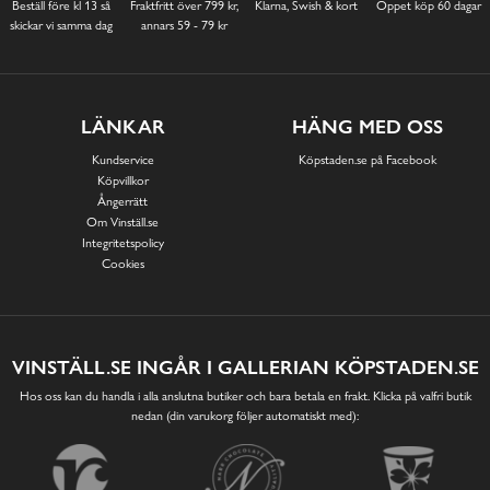
Beställ före kl 13 så
Fraktfritt över 799 kr,
Klarna, Swish & kort
Öppet köp 60 dagar
skickar vi samma dag
annars 59 - 79 kr
LÄNKAR
HÄNG MED OSS
Kundservice
Köpstaden.se på Facebook
Köpvillkor
Ångerrätt
Om Vinställ.se
Integritetspolicy
Cookies
VINSTÄLL.SE INGÅR I GALLERIAN KÖPSTADEN.SE
Hos oss kan du handla i alla anslutna butiker och bara betala en frakt. Klicka på valfri butik
nedan (din varukorg följer automatiskt med):