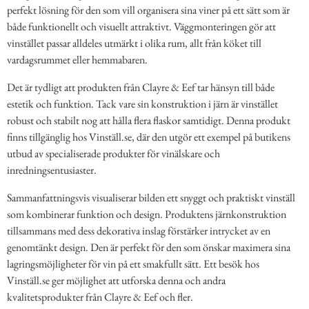
perfekt lösning för den som vill organisera sina viner på ett sätt som är
både funktionellt och visuellt attraktivt. Väggmonteringen gör att
vinstället passar alldeles utmärkt i olika rum, allt från köket till
vardagsrummet eller hemmabaren.
Det är tydligt att produkten från Clayre & Eef tar hänsyn till både
estetik och funktion. Tack vare sin konstruktion i järn är vinstället
robust och stabilt nog att hålla flera flaskor samtidigt. Denna produkt
finns tillgänglig hos Vinställ.se, där den utgör ett exempel på butikens
utbud av specialiserade produkter för vinälskare och
inredningsentusiaster.
Sammanfattningsvis visualiserar bilden ett snyggt och praktiskt vinställ
som kombinerar funktion och design. Produktens järnkonstruktion
tillsammans med dess dekorativa inslag förstärker intrycket av en
genomtänkt design. Den är perfekt för den som önskar maximera sina
lagringsmöjligheter för vin på ett smakfullt sätt. Ett besök hos
Vinställ.se ger möjlighet att utforska denna och andra
kvalitetsprodukter från Clayre & Eef och fler.