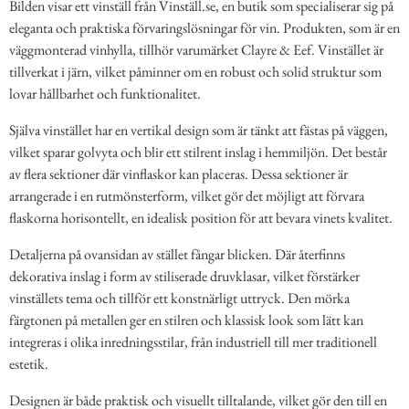
Bilden visar ett vinställ från Vinställ.se, en butik som specialiserar sig på
eleganta och praktiska förvaringslösningar för vin. Produkten, som är en
väggmonterad vinhylla, tillhör varumärket Clayre & Eef. Vinstället är
tillverkat i järn, vilket påminner om en robust och solid struktur som
lovar hållbarhet och funktionalitet.
Själva vinstället har en vertikal design som är tänkt att fästas på väggen,
vilket sparar golvyta och blir ett stilrent inslag i hemmiljön. Det består
av flera sektioner där vinflaskor kan placeras. Dessa sektioner är
arrangerade i en rutmönsterform, vilket gör det möjligt att förvara
flaskorna horisontellt, en idealisk position för att bevara vinets kvalitet.
Detaljerna på ovansidan av stället fångar blicken. Där återfinns
dekorativa inslag i form av stiliserade druvklasar, vilket förstärker
vinställets tema och tillför ett konstnärligt uttryck. Den mörka
färgtonen på metallen ger en stilren och klassisk look som lätt kan
integreras i olika inredningsstilar, från industriell till mer traditionell
estetik.
Designen är både praktisk och visuellt tilltalande, vilket gör den till en