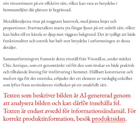
sitt vinsortiment på ett effektivt sätt, vilket kan vara av betydelse i
hemmamiljöer där platsen är begränsad.
Metalldetaljerna visar på noggrant hantverk, med jämna linjer och
proportioner. Svartmetallens matta yta fångar ljuset på ett subtilt sätt, vilket
kan bidra till en känsla av djup mot väggens bakgrund. Det är tydligt att både
funktionalitet och estetik har haft stor betydelse i utformningen av dessa
detaljer.
Sammanfattningsvis framstår detta vinställ från Vinställ.se, under märket
Chic Antique, som ett genomtänkt val för den som önskar en både praktisk
och tilltalande lösning för vinförvaring i hemmet. Hållbart konstruerat och
med ett öga för det estetiska, erbjuder det ett element av vardaglig enkelhet
som lyfter fram användarens vinflaskor på ett smakfullt sätt.