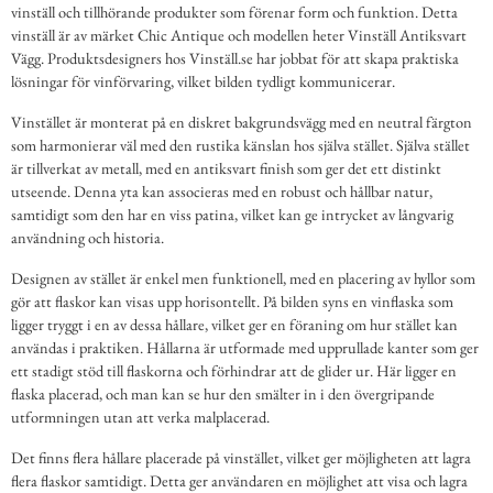
vinställ och tillhörande produkter som förenar form och funktion. Detta
vinställ är av märket Chic Antique och modellen heter Vinställ Antiksvart
Vägg. Produktsdesigners hos Vinställ.se har jobbat för att skapa praktiska
lösningar för vinförvaring, vilket bilden tydligt kommunicerar.
Vinstället är monterat på en diskret bakgrundsvägg med en neutral färgton
som harmonierar väl med den rustika känslan hos själva stället. Själva stället
är tillverkat av metall, med en antiksvart finish som ger det ett distinkt
utseende. Denna yta kan associeras med en robust och hållbar natur,
samtidigt som den har en viss patina, vilket kan ge intrycket av långvarig
användning och historia.
Designen av stället är enkel men funktionell, med en placering av hyllor som
gör att flaskor kan visas upp horisontellt. På bilden syns en vinflaska som
ligger tryggt i en av dessa hållare, vilket ger en föraning om hur stället kan
användas i praktiken. Hållarna är utformade med upprullade kanter som ger
ett stadigt stöd till flaskorna och förhindrar att de glider ur. Här ligger en
flaska placerad, och man kan se hur den smälter in i den övergripande
utformningen utan att verka malplacerad.
Det finns flera hållare placerade på vinstället, vilket ger möjligheten att lagra
flera flaskor samtidigt. Detta ger användaren en möjlighet att visa och lagra