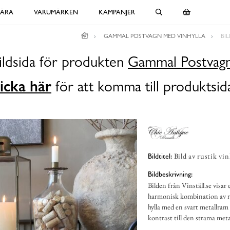
LÄRA
VARUMÄRKEN
KAMPANJER
GAMMAL POSTVAGN MED VINHYLLA
BI
ildsida för produkten
Gammal Postvagn
icka här
för att komma till produktsid
Bild av rustik vi
Bildtitel:
Bildbeskrivning:
Bilden från Vinställ.se vis
harmonisk kombination av ru
hylla med en svart metallram
kontrast till den strama meta