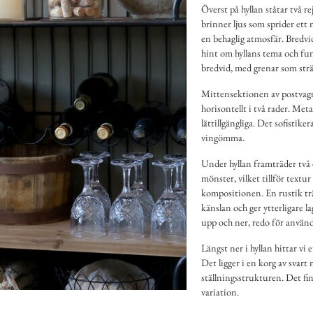
Överst på hyllan ståtar två r
brinner ljus som sprider ett
en behaglig atmosfär. Bredvid
hint om hyllans tema och fu
bredvid, med grenar som strä
Mittensektionen av postvagnen
horisontellt i två rader. Metal
lättillgängliga. Det sofistik
vingömma.
Under hyllan framträder två 
mönster, vilket tillför textu
kompositionen. En rustik tr
känslan och ger ytterligare l
upp och ner, redo för använd
Längst ner i hyllan hittar vi
Det ligger i en korg av svart 
ställningsstrukturen. Det fi
variation.