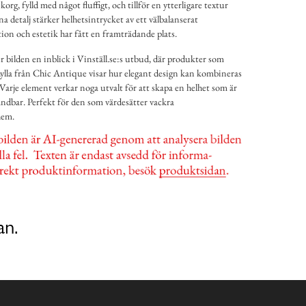
korg, fylld med något fluffigt, och tillför en ytterligare textur
 detalj stärker helhetsintrycket av ett välbalanserat
on och estetik har fått en framträdande plats.
bilden en inblick i Vinställ.se:s utbud, där produkter som
la från Chic Antique visar hur elegant design kan kombineras
arje element verkar noga utvalt för att skapa en helhet som är
dbar. Perfekt för den som värdesätter vackra
hem.
an.