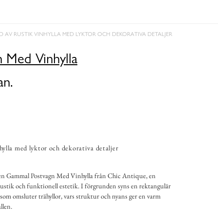
LD AV RUSTIK VINHYLLA MED LYKTOR OCH DEKORATIVA DETALJER
 Med Vinhylla
an.
nhylla med lyktor och dekorativa detaljer
ar en Gammal Postvagn Med Vinhylla från Chic Antique, en
stik och funktionell estetik. I förgrunden syns en rektangulär
 som omsluter trähyllor, vars struktur och nyans ger en varm
llen.