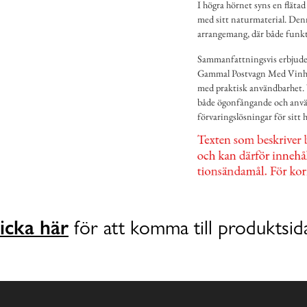
I högra hörnet syns en flätad 
med sitt naturmaterial. Denna
arrangemang, där både funkti
Sammanfattningsvis erbjuder 
Gammal Postvagn Med Vinhyl
med praktisk användbarhet. V
både ögonfångande och använ
förvaringslösningar för sitt 
icka här
för att komma till produktsid