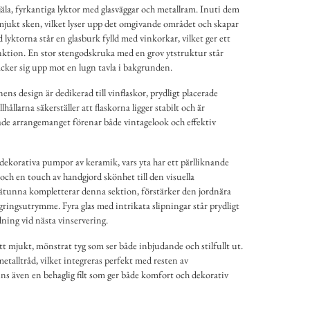
ejäla, fyrkantiga lyktor med glasväggar och metallram. Inuti dem
 mjukt sken, vilket lyser upp det omgivande området och skapar
 lyktorna står en glasburk fylld med vinkorkar, vilket ger ett
nktion. En stor stengodskruka med en grov ytstruktur står
cker sig upp mot en lugn tavla i bakgrunden.
s design är dedikerad till vinflaskor, prydligt placerade
lhållarna säkerställer att flaskorna ligger stabilt och är
erade arrangemanget förenar både vintagelook och effektiv
dekorativa pumpor av keramik, vars yta har ett pärlliknande
r och en touch av handgjord skönhet till den visuella
ätunna kompletterar denna sektion, förstärker den jordnära
agringsutrymme. Fyra glas med intrikata slipningar står prydligt
ning vid nästa vinservering.
 ett mjukt, mönstrat tyg som ser både inbjudande och stilfullt ut.
metalltråd, vilket integreras perfekt med resten av
nns även en behaglig filt som ger både komfort och dekorativ