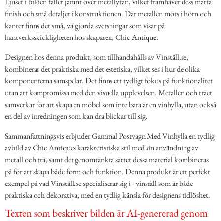
Ljuset i bilden faller jämnt över metallytan, vilket framhäver dess matta
finish och små detaljer i konstruktionen. Där metallen möts i hörn och
kanter finns det små, välgjorda svetsningar som visar på
hantverksskickligheten hos skaparen, Chic Antique.
Designen hos denna produkt, som tillhandahålls av Vinställ.se,
kombinerar det praktiska med det estetiska, vilket ses i hur de olika
komponenterna samspelar. Det finns ett tydligt fokus på funktionalitet
utan att kompromissa med den visuella upplevelsen. Metallen och träet
samverkar för att skapa en möbel som inte bara är en vinhylla, utan också
en del av inredningen som kan dra blickar till sig.
Sammanfattningsvis erbjuder Gammal Postvagn Med Vinhylla en tydlig
avbild av Chic Antiques karakteristiska stil med sin användning av
metall och trä, samt det genomtänkta sättet dessa material kombineras
på för att skapa både form och funktion. Denna produkt är ett perfekt
exempel på vad Vinställ.se specialiserar sig i - vinställ som är både
praktiska och dekorativa, med en tydlig känsla för designens tidlöshet.