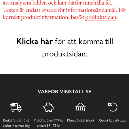
Klicka här
för att komma till
produktsidan.
VARFÖR VINSTÄLL.SE
Beställ före kl 13 så
Fraktfritt över 799 kr,
Klarna, Swish & kort
Öppet köp 60 dagar
skickar vi samma dag
annars 59 - 79 kr