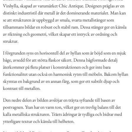
Vinhylla, skapad av varumärket Chic Antique. Designen präglas av en
distinkt industristil där metall är det dominerande materialet. Man kan
se att strukturen är uppbyggd av smala, svarta metallstänger som
tillsammans bildar en robust och stabil ram. Dessa stänger ger en känsla
av riktning och geometri, vilket skapar ett intryck av ordning och
struktur.
I förgrunden syns en horisontell del av hyllan som är böjd som en mjuk
båge, avsedd för att stötta flaskor säkert. Denna bågformade detalj
återkommer på flera platser i konstruktionen och ger inte bara
funktionalitet utan också en harmonisk rytm till möbeln. Bakom hyllan
skymtas en bakgrund av en annan färg, som ger ett subtilt djup och
kontrast till metallen.
Den nedre delen av bilden avslöjar en träyta syftande till basen av
postvagnen. Ytan har en varm ton, vilket ger en trevlig balans till det
kalla metalliska strukturen. Träets ådringar är tydliga och bidrar med
ytterligare textur och känsla till helheten.