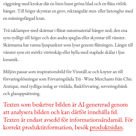
väggstång med krokar där en liten bunt gröna blad och en fläta vitlök
hänger. Till höger skymtar en grov, rektangulär sten- eller betongho med
en mässingsfärgad kran.
Två taklampor med skärmar i flätat naturmaterial hänger ned; den ena
syns tydligt till höger och den andra speglas eller skymtar till vänster.
Skärmarna har varma ljuspunkter som lyser genom flätningen. Längst till
vänster syns ett mörkt vitrinskåp eller hylla med staplade skålar i ljus
keramik.
Miljön passar som inspirationsbild för Vinställ.se och knyter an till
förvaringslösningar som Förvaringslåda Trä - Wine Merchants från Chic
Antique, med tydliga inslag av vinlåda, flaskförvaring, serveringsbänk
och glasuppsättning.