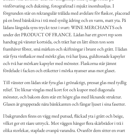
vinförvaring och dukning, fotograferad i mjukt inomhusljus. I
förgrunden står en rektangulär trälåda med avdelare för flaskor, placerad
på en bred bänkskiva i trä med synlig ådring och en varm, matt yta. På
lådans långsida syns tryckt text i svart: WINE MERCHANTS och
under det PRODUCT OF FRANCE. Lådan har ett grovt rep som
handtag på vänster kortsida, och träet har en lätt sliten ton som
framhäver fibrer, små märken och skiftningar i brunt och grått. I lådan
står fyra vinflaskor med mörkt glas; två har ljusa, guldtonade kapsyler
och två har mörkare kapsyler med mönster. Flaskorna står jämnt
fördelade i facken och etiketter i mörka nyanser anas mot glaset.
Till vänster om lådan står fyra glas i grönaktigt, pressat glas med tydlig
relief. Tre liknar vinglas med kort fot och kupor med diagonala
mönster, och bakom dem står ett högre glas med liknande struktur.
Glasen är grupperade nära bänkkanten och fångar ljuset i sina fasetter.
I bakgrunden finns en vägg med putsad, fläckad yta i grått och beige,
vilket ger ett råare uttryck. Mot väggen hänger flera skärbrädor i trä i
olika storlekar, staplade ovanpå varandra. Ovanför dem sitter en svart